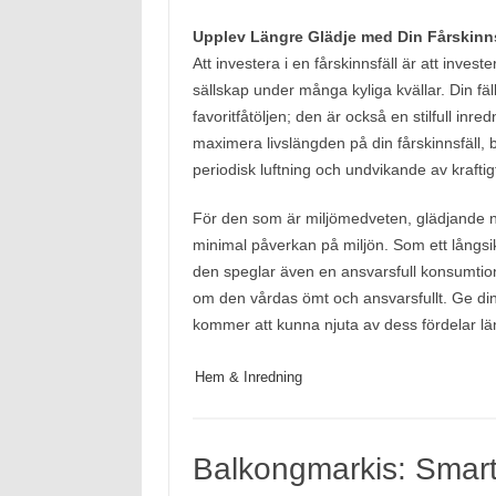
Upplev Längre Glädje med Din Fårskinns
Att investera i en fårskinnsfäll är att inve
sällskap under många kyliga kvällar. Din fä
favoritfåtöljen; den är också en stilfull inre
maximera livslängden på din fårskinnsfäll,
periodisk luftning och undvikande av kraftigt
För den som är miljömedveten, glädjande no
minimal påverkan på miljön. Som ett långsikti
den speglar även en ansvarsfull konsumtion
om den vårdas ömt och ansvarsfullt. Ge din
kommer att kunna njuta av dess fördelar lä
Hem & Inredning
Balkongmarkis: Smart