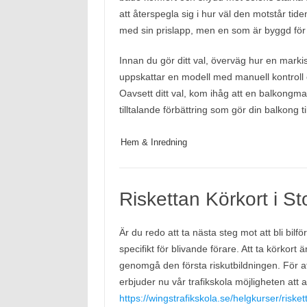
att återspegla sig i hur väl den motstår tid
med sin prislapp, men en som är byggd för a
Innan du gör ditt val, överväg hur en markis
uppskattar en modell med manuell kontroll e
Oavsett ditt val, kom ihåg att en balkongmar
tilltalande förbättring som gör din balkong 
Hem & Inredning
Riskettan Körkort i S
Är du redo att ta nästa steg mot att bli bi
specifikt för blivande förare. Att ta körkort
genomgå den första riskutbildningen. För att
erbjuder nu vår trafikskola möjligheten att a
https://wingstrafikskola.se/helgkurser/risket