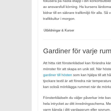
fokusera på nästa etapp i din körkortsutbild
av ansvarsfull körning. Ha kursens lärdomar 
bidrar till en säkrare trafikmiljö för alla. S
trafikkultur i morgon.
Utbildningar & Kurser
Gardiner för varje rum
Att hitta rätt fönsterklädsel kan förändra 
mönster för att skapa en unik stil. När höst
gardiner till hösten
som kan hjälpa till att 
tjockare textil är att föredra när temperatur
kan också mörklägga rummet när de mörka 
Fönsterklädseln du väljer påverkar inte ba
hela intrycket av ditt inredningsschema. 
varm känsla i ditt vardagsrum eller sovru