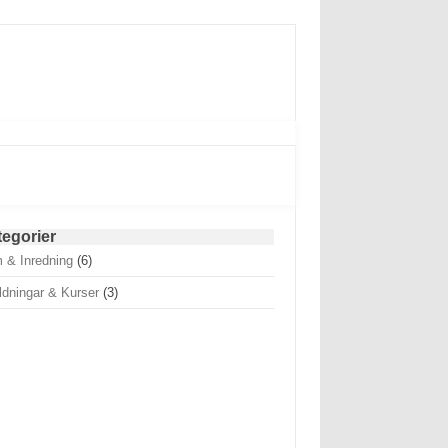
tegorier
 & Inredning
(6)
ldningar & Kurser
(3)