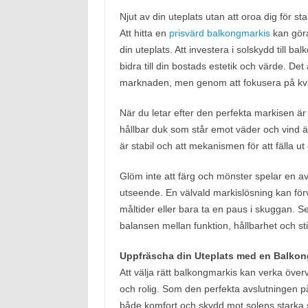
Njut av din uteplats utan att oroa dig för st
Att hitta en
prisvärd balkongmarkis
kan göra
din uteplats. Att investera i solskydd till 
bidra till din bostads estetik och värde. De
marknaden, men genom att fokusera på kvali
När du letar efter den perfekta markisen är 
hållbar duk som står emot väder och vind är
är stabil och att mekanismen för att fälla ut
Glöm inte att färg och mönster spelar en avg
utseende. En välvald markislösning kan förva
måltider eller bara ta en paus i skuggan. Se t
balansen mellan funktion, hållbarhet och sti
Uppfräscha din Uteplats med en Balkon
Att välja rätt balkongmarkis kan verka öve
och rolig. Som den perfekta avslutningen på 
både komfort och skydd mot solens starka s