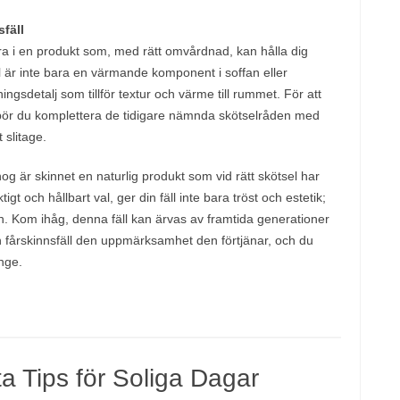
fäll
stera i en produkt som, med rätt omvårdnad, kan hålla dig
ll är inte bara en värmande komponent i soffan eller
dningsdetalj som tillför textur och värme till rummet. För att
 bör du komplettera de tidigare nämnda skötselråden med
 slitage.
g är skinnet en naturlig produkt som vid rätt skötsel har
gt och hållbart val, ger din fäll inte bara tröst och estetik;
. Kom ihåg, denna fäll kan ärvas av framtida generationer
 fårskinnsfäll den uppmärksamhet den förtjänar, och du
nge.
a Tips för Soliga Dagar