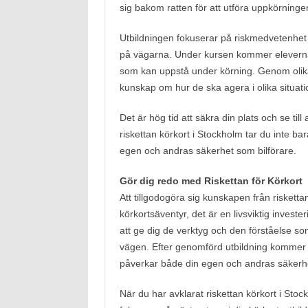
sig bakom ratten för att utföra uppkörninge
Utbildningen fokuserar på riskmedvetenhet o
på vägarna. Under kursen kommer eleverna at
som kan uppstå under körning. Genom olika
kunskap om hur de ska agera i olika situati
Det är hög tid att säkra din plats och se til
riskettan körkort i Stockholm tar du inte bar
egen och andras säkerhet som bilförare.
Gör dig redo med Riskettan för Körkort
Att tillgodogöra sig kunskapen från riskettan
körkortsäventyr, det är en livsviktig investe
att ge dig de verktyg och den förståelse som
vägen. Efter genomförd utbildning kommer du
påverkar både din egen och andras säkerhet
När du har avklarat riskettan körkort i St