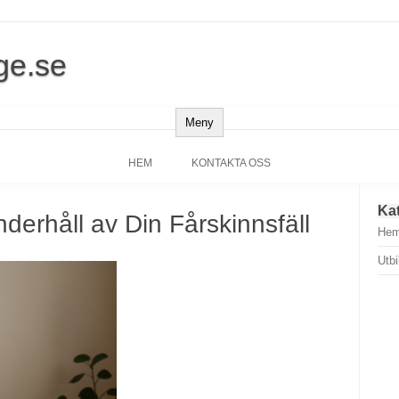
ge.se
Meny
HEM
KONTAKTA OSS
Ka
derhåll av Din Fårskinnsfäll
Hem
Utbi