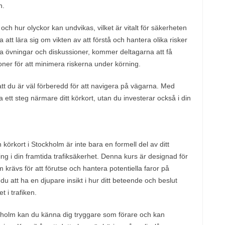
n.
ch hur olyckor kan undvikas, vilket är vitalt för säkerheten
t lära sig om vikten av att förstå och hantera olika risker
 övningar och diskussioner, kommer deltagarna att få
oner för att minimera riskerna under körning.
l att du är väl förberedd för att navigera på vägarna. Med
a ett steg närmare ditt körkort, utan du investerar också i din
 körkort i Stockholm är inte bara en formell del av ditt
ring i din framtida trafiksäkerhet. Denna kurs är designad för
 krävs för att förutse och hantera potentiella faror på
 att ha en djupare insikt i hur ditt beteende och beslut
 i trafiken.
ockholm kan du känna dig tryggare som förare och kan