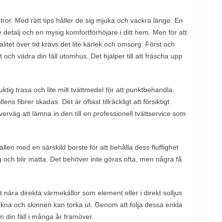
tror. Med rätt tips håller de sig mjuka och vackra länge. En
v detalj och en mysig komfortförhöjare i ditt hem. Men för att
litet över tid krävs det lite kärlek och omsorg. Först och
t och vädra din fäll utomhus. Det hjälper till att fräscha upp
uktig trasa och lite milt tvättmedel för att punktbehandla.
ns fibrer skadas. Det är oftast tillräckligt att försiktigt
erväg att lämna in den till en professionell tvättservice som
fällen med en särskild borste för att behålla dess fluffighet
sig och blir matta. Det behöver inte göras ofta, men några få
 nära direkta värmekällor som element eller i direkt solljus
ekna och skinnen kan torka ut. Genom att följa dessa enkla
n din fäll i många år framöver.