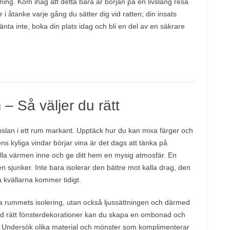
ning. Kom ihåg att detta bara är början på en livslång resa
i åtanke varje gång du sätter dig vid ratten; din insats
å vänta inte, boka din plats idag och bli en del av en säkrare
 – Så väljer du rätt
känslan i ett rum markant. Upptäck hur du kan mixa färger och
ens kyliga vindar börjar vina är det dags att tänka på
hålla värmen inne och ge ditt hem en mysig atmosfär. En
en sjunker. Inte bara isolerar den bättre mot kalla drag, den
kvällarna kommer tidigt.
ra rummets isolering, utan också ljussättningen och därmed
Med rätt fönsterdekorationer kan du skapa en ombonad och
m. Undersök olika material och mönster som komplimenterar