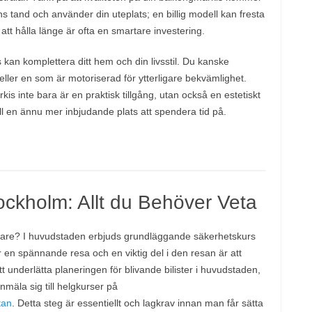
ens tand och använder din uteplats; en billig modell kan fresta
tt hålla länge är ofta en smartare investering.
 kan komplettera ditt hem och din livsstil. Du kanske
ller en som är motoriserad för ytterligare bekvämlighet.
kis inte bara är en praktisk tillgång, utan också en estetiskt
till en ännu mer inbjudande plats att spendera tid på.
tockholm: Allt du Behöver Veta
lförare? I huvudstaden erbjuds grundläggande säkerhetskurs
 är en spännande resa och en viktig del i den resan är att
 underlätta planeringen för blivande bilister i huvudstaden,
nmäla sig till helgkurser på
tan
. Detta steg är essentiellt och lagkrav innan man får sätta