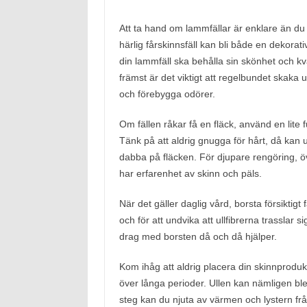
Att ta hand om lammfällar är enklare än du 
härlig fårskinnsfäll kan bli både en dekorati
din lammfäll ska behålla sin skönhet och kva
främst är det viktigt att regelbundet skaka u
och förebygga odörer.
Om fällen råkar få en fläck, använd en lite f
Tänk på att aldrig gnugga för hårt, då kan ulle
dabba på fläcken. För djupare rengöring, öv
har erfarenhet av skinn och päls.
När det gäller daglig vård, borsta försiktigt 
och för att undvika att ullfibrerna trasslar 
drag med borsten då och då hjälper.
Kom ihåg att aldrig placera din skinnprodukt
över långa perioder. Ullen kan nämligen bl
steg kan du njuta av värmen och lystern frå