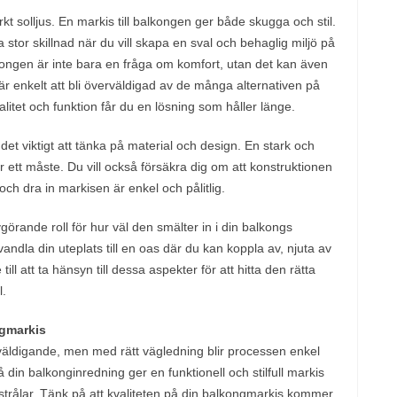
arkt solljus. En markis till balkongen ger både skugga och stil.
 stor skillnad när du vill skapa en sval och behaglig miljö på
balkongen är inte bara en fråga om komfort, utan det kan även
t är enkelt att bli överväldigad av de många alternativen på
tet och funktion får du en lösning som håller länge.
det viktigt att tänka på material och design. En stark och
 ett måste. Du vill också försäkra dig om att konstruktionen
 och dra in markisen är enkel och pålitlig.
örande roll för hur väl den smälter in i din balkongs
ndla din uteplats till en oas där du kan koppla av, njuta av
ill att ta hänsyn till dessa aspekter för att hitta den rätta
l.
gmarkis
rväldigande, men med rätt vägledning blir processen enkel
din balkonginredning ger en funktionell och stilfull markis
trålar. Tänk på att kvaliteten på din balkongmarkis kommer